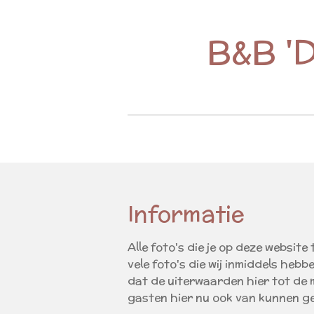
Ga
direct
B&B 'D
naar
de
hoofdinhoud
Informatie
Alle foto's die je op deze websit
vele foto's die wij inmiddels he
dat de uiterwaarden hier tot de 
gasten hier nu ook van kunnen ge