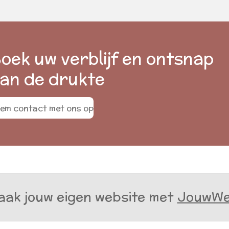
oek uw verblijf en ontsnap
an de drukte
em contact met ons op
ak jouw eigen website met
JouwW